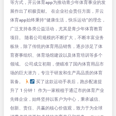
等方式，开云体育app为推动青少年体育事业的发
展作出了积极贡献。 在企业社会责任方面，开云
体育app始终秉持“健康生活，快乐运动”的理念，
广泛支持各类公益活动，尤其是青少年体育教育
项目。 随着公司规模的不断扩大，不断丰富业务
板块，除了传统的体育用品销售，逐步涉足了体
育赛事组织、体育场馆建设以及体育培训等多个
领域。 公司成立初期，便瞄准了国内体育用品市
场的巨大潜力，专注于研发和生产高品质的体育
装备。
买了这款运动手表后，跑步配速提
升了 1 分钟！ 作为一家根植于通辽市的体育产业
先锋企业，始终坚持以客户为中心，秉承诚信、
创新、责任、共赢的核心价值观，致力于为全球